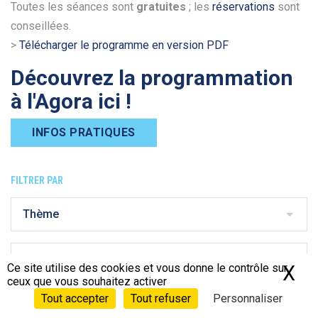
Toutes les séances sont
gratuites
; les
réservations
sont
conseillées.
>
Télécharger le programme en version PDF
Découvrez la programmation
à l'Agora
ici
!
INFOS PRATIQUES
FILTRER PAR
Thème
Catégorie
Ce site utilise des cookies et vous donne le contrôle sur
X
Ma
ceux que vous souhaitez activer
Type de séance
Tout accepter
Tout refuser
Personnaliser