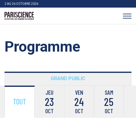
>Aller au contenu
Panneau de gestion des cookies
2 AU 26 OCTOBRE 2026
Pariscience
Programme
GRAND PUBLIC
JEU
VEN
SAM
23
24
25
TOUT
OCT
OCT
OCT