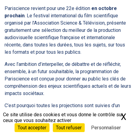
Pariscience revient pour une 22e édition
en octobre
prochain
. Le festival international du film scientifique
organisé par l’
Association Science & Télévision
, présente
gratuitement une sélection du meilleur de la production
audiovisuelle scientifique française et internationale
récente, dans toutes les durées, tous les sujets, sur tous
les formats et pour tous les publics.
Avec l’ambition d’interpeller, de débattre et de réfléchir,
ensemble, à un futur souhaitable, la programmation de
Pariscience est conçue pour donner au public les clés de
compréhension des enjeux scientifiques actuels et de leurs
impacts sociétaux.
C’est pourquoi toutes les projections sont suivies d’un
débat entre expert·es scientifiques, équipes des films et le
Ce site utilise des cookies et vous donne le contrôle sur
X
Ma
public. Un partage de savoir, d’art et de citoyenneté.
ceux que vous souhaitez activer
Tout accepter
Tout refuser
Personnaliser