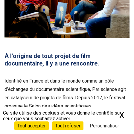
À l’origine de tout projet de film
documentaire, il y a une rencontre.
Identifié en France et dans le monde comme un pôle
d’échanges du documentaire scientifique, Pariscience agit
en catalyseur de projets de films. Depuis 2017, le festival
organise le Salon des idées scientifiques.
Ce site utilise des cookies et vous donne le contrôle sur
X
Ma
ceux que vous souhaitez activer
Cet événement
met en contact des scientifiques
Tout accepter
Tout refuser
Personnaliser
porteur·euses d’une recherche
qu’ils pensent