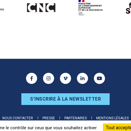
ur les réseaux sociaux
Facebook
Instagram
Vimeo
Linkedin
Youtube
S'INSCRIRE À LA NEWSLETTER
NOUS CONTACTER
PRESSE
PARTENAIRES
MENTIONS LÉGALES
Tout accept
nne le contrôle sur ceux que vous souhaitez activer