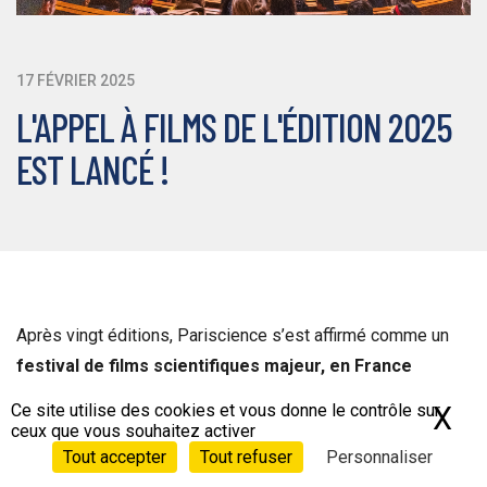
17 FÉVRIER 2025
L'APPEL À FILMS DE L'ÉDITION 2025
EST LANCÉ !
Après vingt éditions, Pariscience s’est affirmé comme un
festival de films scientifiques majeur, en France
comme à l’international
.
Ce site utilise des cookies et vous donne le contrôle sur
X
Ma
ceux que vous souhaitez activer
Tout accepter
Tout refuser
Personnaliser
Chaque année, le festival présente
gratuitement une