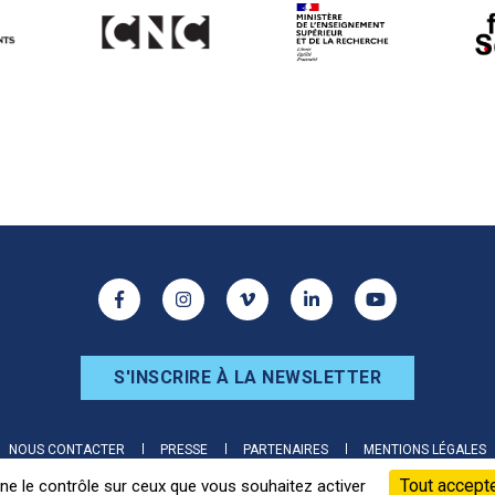
ur les réseaux sociaux
Facebook
Instagram
Vimeo
Linkedin
Youtube
S'INSCRIRE À LA NEWSLETTER
NOUS CONTACTER
PRESSE
PARTENAIRES
MENTIONS LÉGALES
Tout accept
nne le contrôle sur ceux que vous souhaitez activer