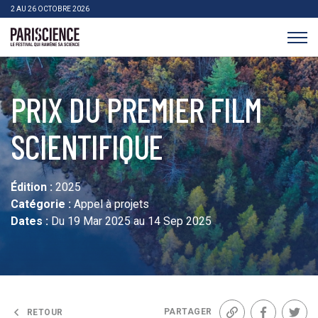
>Aller au contenu
Panneau de gestion des cookies
2 AU 26 OCTOBRE 2026
Pariscience
PRIX DU PREMIER FILM
SCIENTIFIQUE
Édition :
2025
Catégorie :
Appel à projets
Dates :
Du 19 Mar 2025 au 14 Sep 2025
PARTAGER
RETOUR