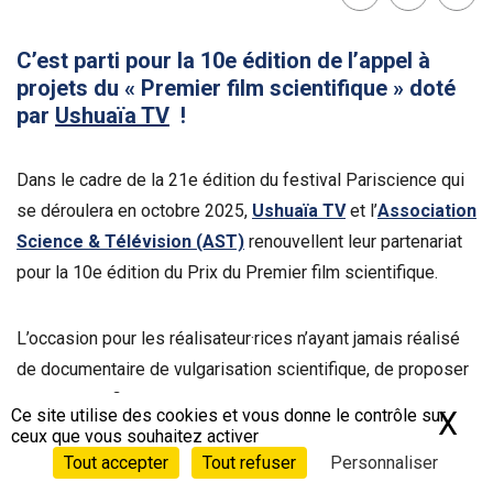
Lien
Facebook
Twit
C’est parti pour la 10e édition de l’appel à
projets du « Premier film scientifique » doté
par
Ushuaïa TV
!
Dans le cadre de la 21e édition du festival Pariscience qui
se déroulera en octobre 2025,
Ushuaïa TV
et l’
Association
Science & Télévision (AST)
renouvellent leur partenariat
pour la 10e édition du Prix du Premier film scientifique.
L’occasion pour les réalisateur·rices n’ayant jamais réalisé
de documentaire de vulgarisation scientifique, de proposer
un projet de film de 52 minutes illustrant, sous un angle
Ce site utilise des cookies et vous donne le contrôle sur
X
Ma
scientifique, les thématiques de la chaine telles que la
ceux que vous souhaitez activer
biodiversité, l’environnement ou les phénomènes
Tout accepter
Tout refuser
Personnaliser
terrestres.