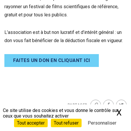
rayonner un festival de films scientifiques de référence,
gratuit et pour tous les publics.
L’association est à but non lucratif et d’intérêt général : un
don vous fait bénéficier de la déduction fiscale en vigueur.
FAITES UN DON EN CLIQUANT ICI
PARTAGER
Lien
Facebook
Twit
Ce site utilise des cookies et vous donne le contrôle sur
X
Ma
ceux que vous souhaitez activer
Tout accepter
Tout refuser
Personnaliser