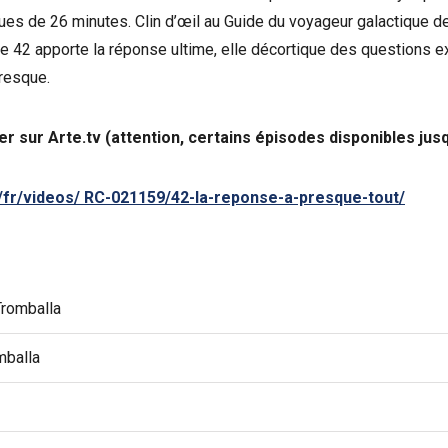
ues de 26 minutes. Clin d’œil au Guide du voyageur galactique
e 42 apporte la réponse ultime, elle décortique des questions exi
presque.
r sur Arte.tv (attention, certains épisodes disponibles jusqu
v/fr/videos/ RC-021159/42-la-reponse-a-presque-tout/
Tromballa
mballa