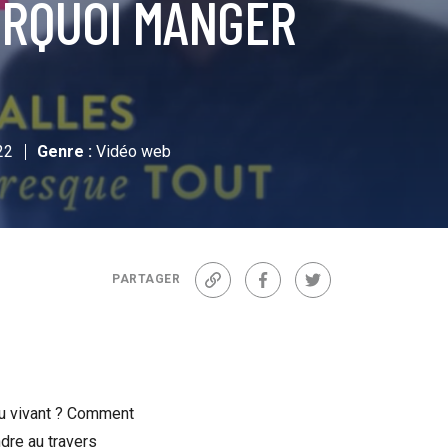
URQUOI MANGER
22
Genre :
Vidéo web
PARTAGER
Lien
Facebook
Twitter
du vivant ? Comment
ndre au travers