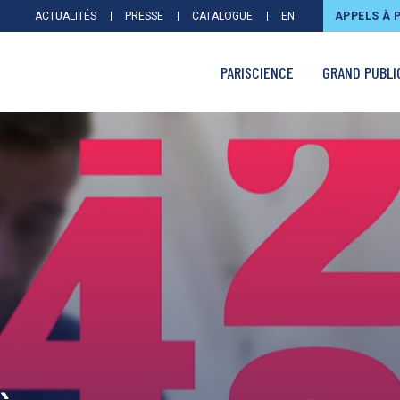
ACTUALITÉS
PRESSE
CATALOGUE
EN
APPELS À 
PARISCIENCE
GRAND PUBLI