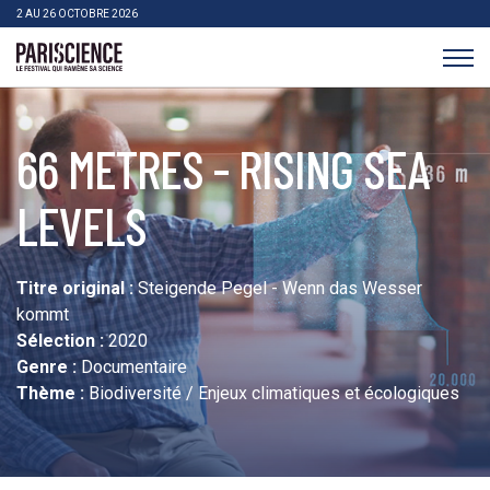
>Aller au contenu
Panneau de gestion des cookies
2 AU 26 OCTOBRE 2026
Pariscience
66 METRES - RISING SEA
LEVELS
Titre original :
Steigende Pegel - Wenn das Wesser
kommt
Sélection :
2020
Genre :
Documentaire
Thème :
Biodiversité / Enjeux climatiques et écologiques