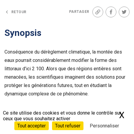
PARTAGER
RETOUR
Lien
Facebook
Twit
Synopsis
Conséquence du dérèglement climatique, la montée des
eaux pourrait considérablement modifier la forme des
littoraux d’ici 2 100. Alors que des régions entières sont
menacées, les scientifiques imaginent des solutions pour
protéger les générations futures, tout en étudiant la
dynamique complexe de ce phénomène.
Générique
Ce site utilise des cookies et vous donne le contrôle sur
X
Ma
ceux que vous souhaitez activer
Tout accepter
Tout refuser
Personnaliser
Réalisé par :