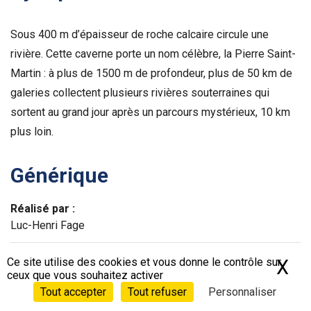
Sous 400 m d’épaisseur de roche calcaire circule une
rivière. Cette caverne porte un nom célèbre, la Pierre Saint-
Martin : à plus de 1500 m de profondeur, plus de 50 km de
galeries collectent plusieurs rivières souterraines qui
sortent au grand jour après un parcours mystérieux, 10 km
plus loin.
Générique
Réalisé par :
Luc-Henri Fage
Écrit par :
Ce site utilise des cookies et vous donne le contrôle sur
X
Ma
ceux que vous souhaitez activer
Luc-Henri Fage
Tout accepter
Tout refuser
Personnaliser
© MDTV Productions