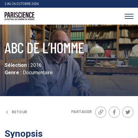
>Aller au contenu
Panneau de gestion des cookies
2 AU 26 OCTOBRE 2026
Pariscience
ABC DE L’HOMME
Sélection :
2016
Genre :
Documentaire
PARTAGER
RETOUR
Lien
Facebook
Twit
Synopsis