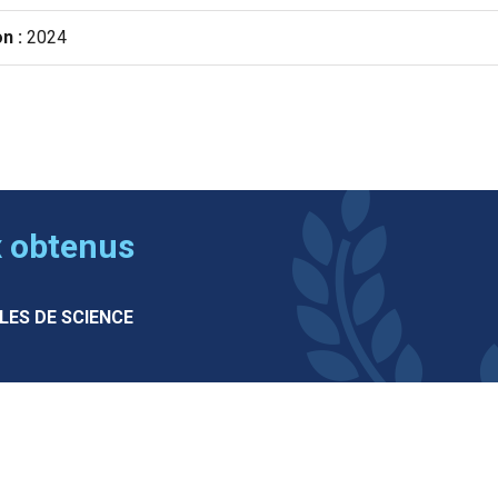
n :
2024
x obtenus
ILES DE SCIENCE