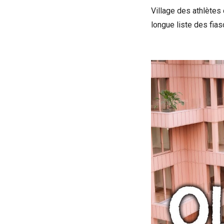
Village des athlètes 
longue liste des fia
Voir la bande-an