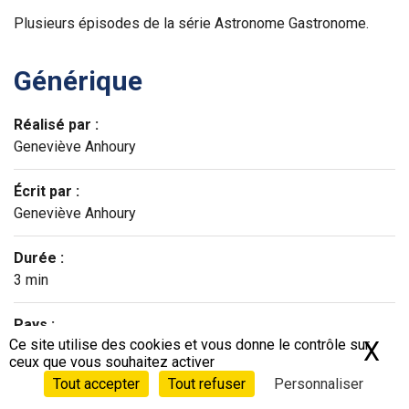
Plusieurs épisodes de la série Astronome Gastronome.
Générique
Réalisé par :
Geneviève Anhoury
Écrit par :
Geneviève Anhoury
Durée :
3 min
Pays :
Ce site utilise des cookies et vous donne le contrôle sur
X
Ma
France
ceux que vous souhaitez activer
Tout accepter
Tout refuser
Personnaliser
Année de production :