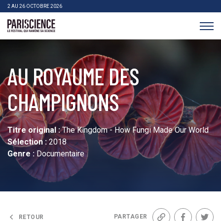
>Aller au contenu
Panneau de gestion des cookies
2 AU 26 OCTOBRE 2026
Pariscience
AU ROYAUME DES
CHAMPIGNONS
Titre original :
The Kingdom - How Fungi Made Our World
Sélection :
2018
Genre :
Documentaire
PARTAGER
RETOUR