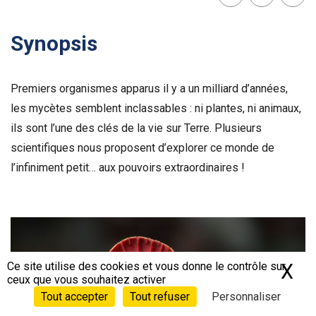
Lien
Facebook
Twit
Synopsis
Premiers organismes apparus il y a un milliard d’années,
les mycètes semblent inclassables : ni plantes, ni animaux,
ils sont l’une des clés de la vie sur Terre. Plusieurs
scientifiques nous proposent d’explorer ce monde de
l’infiniment petit… aux pouvoirs extraordinaires !
Voir la bande-annonce
Ce site utilise des cookies et vous donne le contrôle sur
X
Ma
ceux que vous souhaitez activer
Tout accepter
Tout refuser
Personnaliser