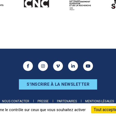
ur les réseaux sociaux
Facebook
Instagram
Vimeo
Linkedin
Youtube
S'INSCRIRE À LA NEWSLETTER
NOUS CONTACTER
PRESSE
PARTENAIRES
MENTIONS LÉGALES
Tout accept
nne le contrôle sur ceux que vous souhaitez activer