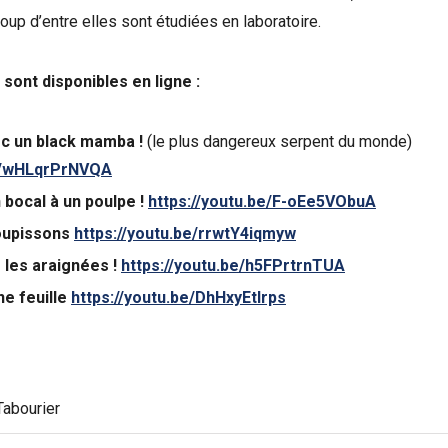
oup d’entre elles sont étudiées en laboratoire.
sont disponibles en ligne :
c un black mamba !
(le plus dangereux serpent du monde)
be/wHLqrPrNVQA
n bocal à un poulpe !
https://youtu.be/F-oEe5VObuA
oupissons
https://youtu.be/rrwtY4iqmyw
 les araignées !
https://youtu.be/h5FPrtrnTUA
ne feuille
https://youtu.be/DhHxyEtIrps
abourier