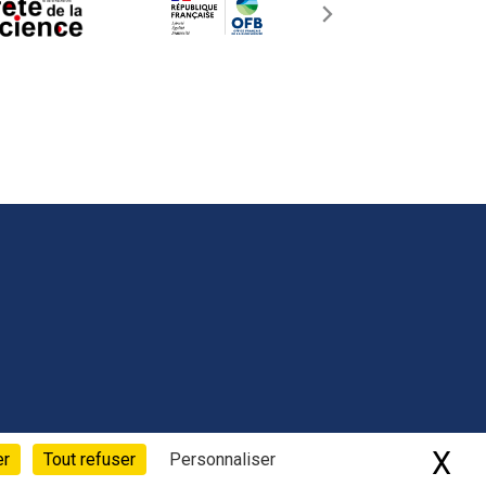
X
Ma
er
Tout refuser
Personnaliser