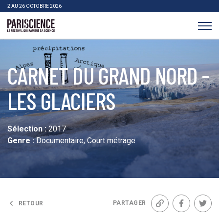
>Aller au contenu
Panneau de gestion des cookies
2 AU 26 OCTOBRE 2026
Pariscience
CARNET DU GRAND NORD -
LES GLACIERS
Sélection :
2017
Genre :
Documentaire, Court métrage
PARTAGER
RETOUR
Lien
Facebook
Twit