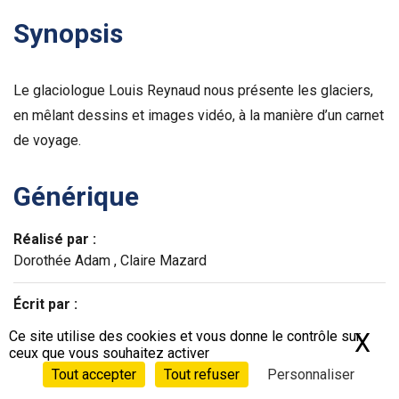
Synopsis
Le glaciologue Louis Reynaud nous présente les glaciers,
en mêlant dessins et images vidéo, à la manière d’un carnet
de voyage.
Générique
Réalisé par :
Dorothée Adam , Claire Mazard
Écrit par :
Dorothée Adam , Claire Mazard
Ce site utilise des cookies et vous donne le contrôle sur
X
Ma
ceux que vous souhaitez activer
© Dorothée Adam - Claire Mazard
Tout accepter
Tout refuser
Personnaliser