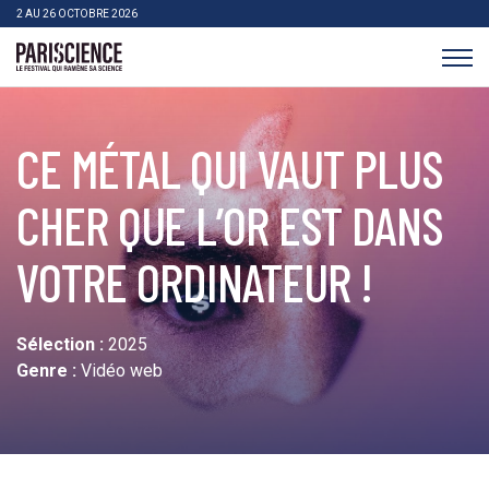
>Aller au contenu
Panneau de gestion des cookies
2 AU 26 OCTOBRE 2026
Pariscience
CE MÉTAL QUI VAUT PLUS
CHER QUE L’OR EST DANS
VOTRE ORDINATEUR !
Sélection :
2025
Genre :
Vidéo web