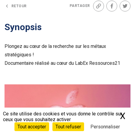
PARTAGER
RETOUR
Lien
Facebook
Twit
Synopsis
Plongez au cœur de la recherche sur les métaux
stratégiques !
Documentaire réalisé au cœur du LabEx Ressources21
Voir la bande-annonce
Ce site utilise des cookies et vous donne le contrôle sur
X
Ma
ceux que vous souhaitez activer
Tout accepter
Tout refuser
Personnaliser