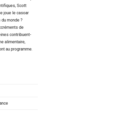
tifiques, Scott
le joue le casoar
es du monde ?
excréments de
eines contribuent-
ne alimentaire,
ront au programme.
rance