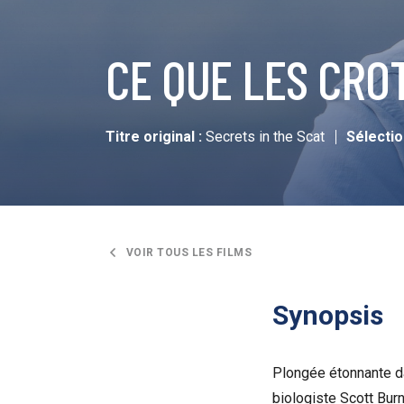
CE QUE LES CRO
Titre original :
Secrets in the Scat
Sélectio
VOIR TOUS LES FILMS
Synopsis
Plongée étonnante da
biologiste Scott Burn