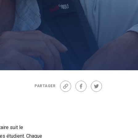
PARTAGER
Lien
Facebook
Twitter
ire suit le
les étudient. Chaque