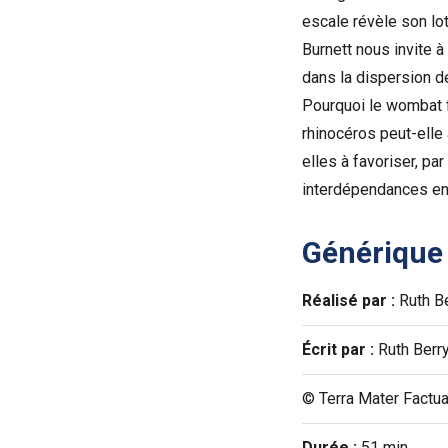
escale révèle son lo
Burnett nous invite à
dans la dispersion d
Pourquoi le wombat 
rhinocéros peut-elle 
elles à favoriser, pa
interdépendances ent
Générique
Réalisé par :
Ruth B
Écrit par :
Ruth Berr
© Terra Mater Factua
Durée :
51 min