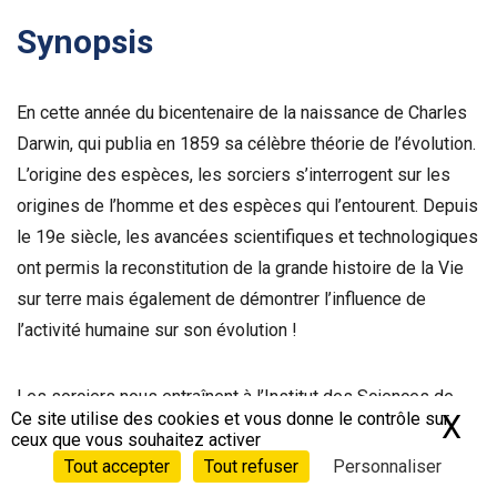
Synopsis
En cette année du bicentenaire de la naissance de Charles
Darwin, qui publia en 1859 sa célèbre théorie de l’évolution.
L’origine des espèces, les sorciers s’interrogent sur les
origines de l’homme et des espèces qui l’entourent. Depuis
le 19e siècle, les avancées scientifiques et technologiques
ont permis la reconstitution de la grande histoire de la Vie
sur terre mais également de démontrer l’influence de
l’activité humaine sur son évolution !
Les sorciers nous entraînent à l’Institut des Sciences de
Ce site utilise des cookies et vous donne le contrôle sur
X
Ma
l’Évolution de Montpellier pour nous expliquer ce qui
ceux que vous souhaitez activer
manquait à Darwin quand il a écrit sa théorie. Fred nous
Tout accepter
Tout refuser
Personnaliser
décrit comment les scientifiques reconstituent les liens de