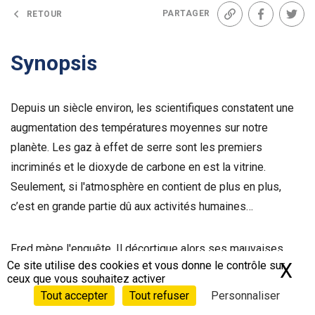
PARTAGER
RETOUR
Lien
Facebook
Twit
Synopsis
Depuis un siècle environ, les scientifiques constatent une
augmentation des températures moyennes sur notre
planète. Les gaz à effet de serre sont les premiers
incriminés et le dioxyde de carbone en est la vitrine.
Seulement, si l'atmosphère en contient de plus en plus,
c’est en grande partie dû aux activités humaines…
Fred mène l'enquête. Il décortique alors ses mauvaises
Ce site utilise des cookies et vous donne le contrôle sur
X
Ma
habitudes, part à la rencontre des spécialistes et
ceux que vous souhaitez activer
s'interroge sur les mécanismes de lutte à grande échelle
Tout accepter
Tout refuser
Personnaliser
contre ces « émissions carbone ».