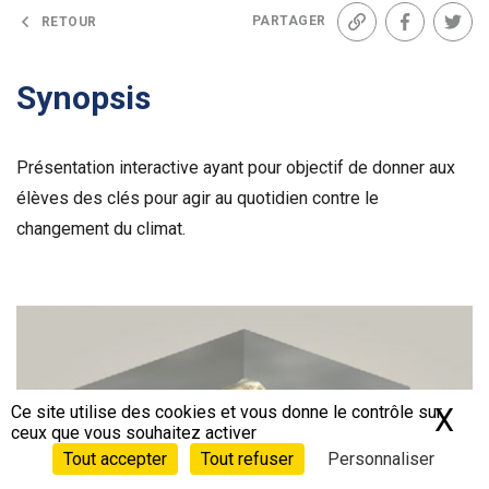
PARTAGER
RETOUR
Lien
Facebook
Twit
Synopsis
Présentation interactive ayant pour objectif de donner aux
élèves des clés pour agir au quotidien contre le
changement du climat.
Voir la bande-annonce
Ce site utilise des cookies et vous donne le contrôle sur
X
Ma
ceux que vous souhaitez activer
Tout accepter
Tout refuser
Personnaliser