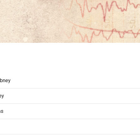
ibney
ey
ns