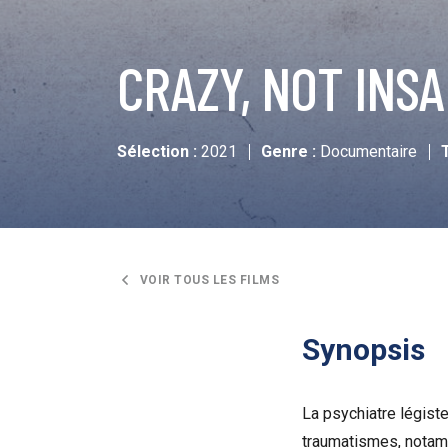
CRAZY, NOT INS
Sélection :
2021
Genre :
Documentaire
VOIR TOUS LES FILMS
Synopsis
La psychiatre légist
traumatismes, notam