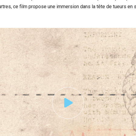
res, ce film propose une immersion dans la tête de tueurs en se
nonce