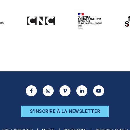
ur les réseaux sociaux
Facebook
Instagram
Vimeo
Linkedin
Youtube
S'INSCRIRE À LA NEWSLETTER