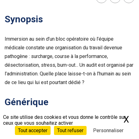
Lien
Facebook
Twit
Synopsis
Immersion au sein d’un bloc opératoire où l’équipe
médicale constate une organisation du travail devenue
pathogène : surcharge, course à la performance,
désectorisation, stress, burn-out... Un audit est organisé par
l’administration. Quelle place laisse-t-on à l’humain au sein
de ce lieu qui lui est pourtant dédié ?
Générique
Réalisé par :
Ce site utilise des cookies et vous donne le contrôle sur
X
Ma
ceux que vous souhaitez activer
Jérôme Le Maire
Tout accepter
Tout refuser
Personnaliser