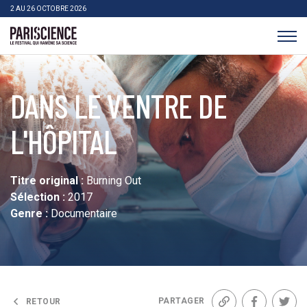
>Aller au contenu
Panneau de gestion des cookies
2 AU 26 OCTOBRE 2026
Pariscience
DANS LE VENTRE DE
L'HÔPITAL
Titre original :
Burning Out
Sélection :
2017
Genre :
Documentaire
PARTAGER
RETOUR