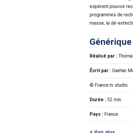
espèrent pouvoir rec
programmes de recherc
masse, la dé-extincti
Générique
Réalisé par :
Thomas
Écrit par :
Gaétan Mo
© France.tv studio
Durée :
52 min
Pays :
France
+ Voir plus