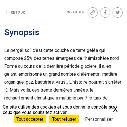
PARTAGER
RETOUR
Lien
Facebook
Twit
Synopsis
Le pergélisol, c'est cette couche de terre gelée qui
compose 25% des terres émergées de l'hémisphère nord.
Formé au cours de la dernière période glacière, il a, en
gelant, emprisonné un grand nombre d'éléments : matière
organique, gaz, bactéries, virus... L'histoire pourrait s'arrêter
là. Mais voilà, ces trente dernières années, le
réchauffement climatique a multiplié par 7 le taux de
décongélation du pergélisol.
Ce site utilise des cookies et vous donne le contrôle sur
X
Ma
ceux que vous souhaitez activer
Tout accepter
Tout refuser
Personnaliser
Le voilà qui s'éveille et, ce faisant, libère des gaz à effet de