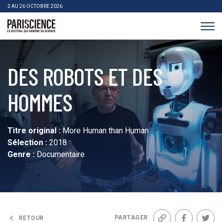
>Aller au contenu
Panneau de gestion des cookies
2 AU 26 OCTOBRE 2026
Pariscience
DES ROBOTS ET DES
HOMMES
Titre original :
More Human than Human
Sélection :
2018
Genre :
Documentaire
PARTAGER
RETOUR