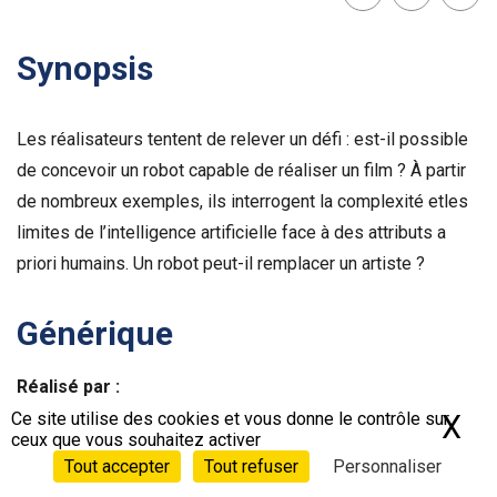
Lien
Facebook
Twit
Synopsis
Les réalisateurs tentent de relever un défi : est-il possible
de concevoir un robot capable de réaliser un film ? À partir
de nombreux exemples, ils interrogent la complexité etles
limites de l’intelligence artificielle face à des attributs a
priori humains. Un robot peut-il remplacer un artiste ?
Générique
Réalisé par :
Tommy Pallota , Femke Wolting
Ce site utilise des cookies et vous donne le contrôle sur
X
Ma
ceux que vous souhaitez activer
Tout accepter
Tout refuser
Personnaliser
Écrit par :
Tommy Pallota , Femke Wolting