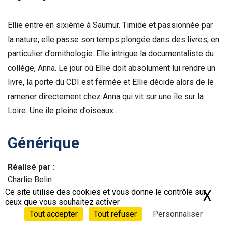
Ellie entre en sixième à Saumur. Timide et passionnée par
la nature, elle passe son temps plongée dans des livres, en
particulier d’ornithologie. Elle intrigue la documentaliste du
collège, Anna. Le jour où Ellie doit absolument lui rendre un
livre, la porte du CDI est fermée et Ellie décide alors de le
ramener directement chez Anna qui vit sur une île sur la
Loire. Une île pleine d’oiseaux…
Générique
Réalisé par :
Charlie Belin
Ce site utilise des cookies et vous donne le contrôle sur
X
Ma
ceux que vous souhaitez activer
Écrit par :
Tout accepter
Tout refuser
Personnaliser
Charlie Belin, Mariannick Bellot