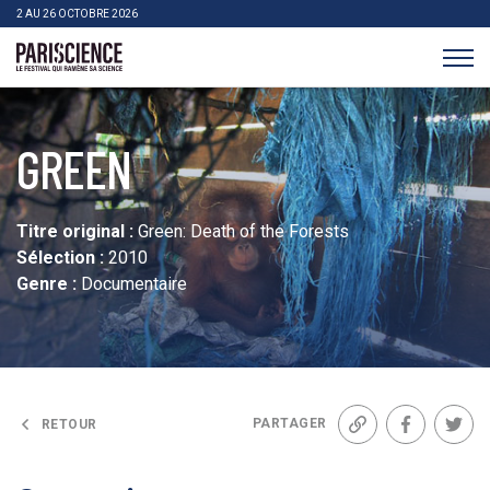
>Aller au contenu
Panneau de gestion des cookies
2 AU 26 OCTOBRE 2026
Pariscience
GREEN
Titre original :
Green: Death of the Forests
Sélection :
2010
Genre :
Documentaire
PARTAGER
RETOUR
Lien
Facebook
Twit