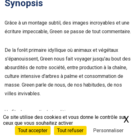
Synopsis
Grâce à un montage subtil, des images incroyables et une
écriture impeccable, Green se passe de tout commentaire.
De la forêt primaire idyllique où animaux et végétaux
s'épanouissent, Green nous fait voyager jusqu'au bout des
absurdités de notre société, entre production à la chaîne,
culture intensive d'arbres à palme et consommation de
masse. Green parle de nous, de nos habitudes, de nos
villes invivables.
Un film beau, radical et politique.
Ce site utilise des cookies et vous donne le contrôle sur
X
Ma
ceux que vous souhaitez activer
Tout accepter
Tout refuser
Personnaliser