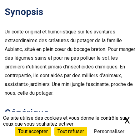
Synopsis
Un conte original et humoristique sur les aventures
extraordinaires des créatures du potager de la famille
Aublanc, situé en plein cœur du bocage breton. Pour manger
des légumes sains et pour ne pas polluer le sol, les
jardiniers n’utilisent jamais d’insecticides chimiques. En
contrepartie, ils sont aidés par des milliers d’animaux,
assistants-jardiniers. Une mini jungle fascinante, proche de
nous, celle du potager.
Générique
Ce site utilise des cookies et vous donne le contrôle sur
X
Ma
ceux que vous souhaitez activer
Réalisé par :
Tout accepter
Tout refuser
Personnaliser
Jean-Yves Collet