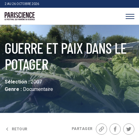
>Aller au contenu
Panneau de gestion des cookies
2 AU 26 OCTOBRE 2026
Pariscience
GUERRE ET PAIX DANS LE
POTAGER
Sélection :
2007
Genre :
Documentaire
PARTAGER
RETOUR
Lien
Facebook
Twit