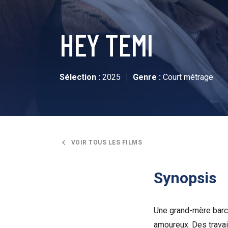
HEY TEMI
Sélection :
2025
Genre :
Court métrage
VOIR TOUS LES FILMS
Synopsis
Une grand-mère barce
amoureux. Des travai