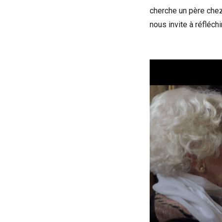
cherche un père che
nous invite à réfléch
Voir la bande-an