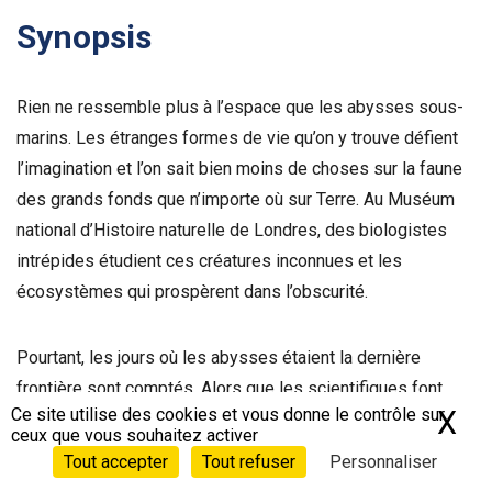
Synopsis
Rien ne ressemble plus à l’espace que les abysses sous-
marins. Les étranges formes de vie qu’on y trouve défient
l’imagination et l’on sait bien moins de choses sur la faune
des grands fonds que n’importe où sur Terre. Au Muséum
national d’Histoire naturelle de Londres, des biologistes
intrépides étudient ces créatures inconnues et les
écosystèmes qui prospèrent dans l’obscurité.
Pourtant, les jours où les abysses étaient la dernière
frontière sont comptés. Alors que les scientifiques font
Ce site utilise des cookies et vous donne le contrôle sur
X
Ma
progresser nos connaissances sur les grands fonds
ceux que vous souhaitez activer
marins, de grandes entreprises s’apprêtent à venir y
Tout accepter
Tout refuser
Personnaliser
extraire des ressources minières précieuses. Pour les