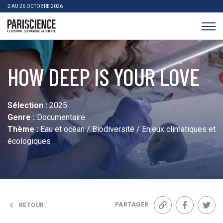
>Aller au contenu
Panneau de gestion des cookies
2 AU 26 OCTOBRE 2026
Pariscience
HOW DEEP IS YOUR LOVE
Sélection :
2025
Genre :
Documentaire
Thème :
Eau et océan / Biodiversité / Enjeux climatiques et
écologiques
PARTAGER
RETOUR
Lien
Facebook
Twit