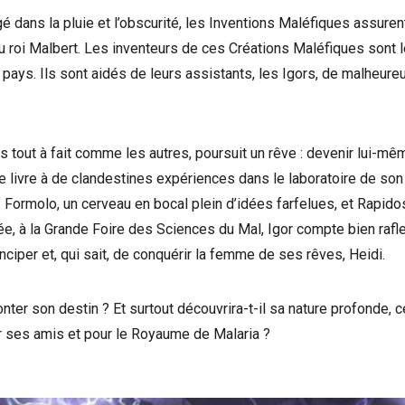
é dans la pluie et l’obscurité, les Inventions Maléfiques assuren
 du roi Malbert. Les inventeurs de ces Créations Maléfiques sont 
pays. Ils sont aidés de leurs assistants, les Igors, de malheure
as tout à fait comme les autres, poursuit un rêve : devenir lui-m
se livre à de clandestines expériences dans le laboratoire de son
Formolo, un cerveau en bocal plein d’idées farfelues, et Rapidos
ée, à la Grande Foire des Sciences du Mal, Igor compte bien rafler
ciper et, qui sait, de conquérir la femme de ses rêves, Heidi.
onter son destin ? Et surtout découvrira-t-il sa nature profonde, c
ur ses amis et pour le Royaume de Malaria ?