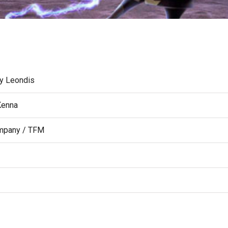
y Leondis
Kenna
mpany / TFM