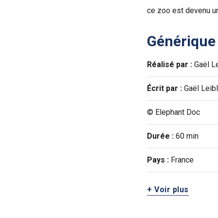
ce zoo est devenu un
Générique
Réalisé par :
Gaël L
Écrit par :
Gaël Leib
© Elephant Doc
Durée :
60 min
Pays :
France
+ Voir plus