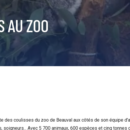
IS AU ZOO
rte des coulisses du zoo de Beauval aux côtés de son équipe d
s, soigneurs... Avec 5 700 animaux, 600 espèces et cinq tonnes de