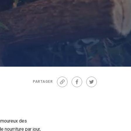
PARTAGER
Lien
Facebook
Twitter
’amoureux des
 nourriture par jour,