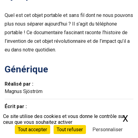
Quel est cet objet portable et sans fil dont ne nous pouvons
plus nous séparer aujourd’hui ? Il s’agit du téléphone
portable ! Ce documentaire fascinant raconte l’histoire de
l’invention de cet objet révolutionnaire et de l’impact qu’il a
eu dans notre quotidien.
Générique
Réalisé par :
Magnus Sjöström
Écrit par :
Magnus Sjöström
Ce site utilise des cookies et vous donne le contrôle sur
X
Ma
ceux que vous souhaitez activer
© The Swedish Educational Broadcasting Company
Tout accepter
Tout refuser
Personnaliser