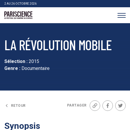
>Aller au contenu
Panneau de gestion des cookies
2 AU 26 OCTOBRE 2026
Pariscience
LA RÉVOLUTION MOBILE
Sélection :
2015
Genre :
Documentaire
PARTAGER
RETOUR
Lien
Facebook
Twit
Synopsis