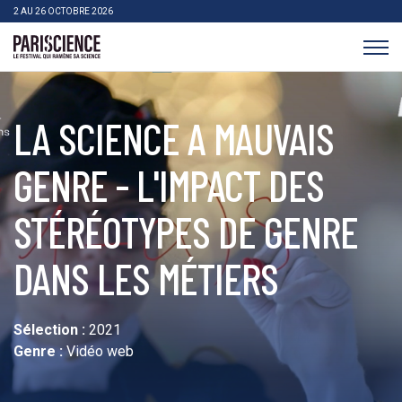
>Aller au contenu
Panneau de gestion des cookies
2 AU 26 OCTOBRE 2026
Pariscience
LA SCIENCE A MAUVAIS
GENRE - L'IMPACT DES
STÉRÉOTYPES DE GENRE
DANS LES MÉTIERS
Sélection :
2021
Genre :
Vidéo web