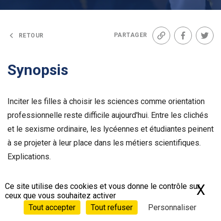
PARTAGER
RETOUR
Lien
Facebook
Twit
Synopsis
Inciter les filles à choisir les sciences comme orientation
professionnelle reste difficile aujourd'hui. Entre les clichés
et le sexisme ordinaire, les lycéennes et étudiantes peinent
à se projeter à leur place dans les métiers scientifiques.
Explications.
Ce site utilise des cookies et vous donne le contrôle sur
Épisode à découvrir sur Lumni :
X
Ma
ceux que vous souhaitez activer
Tout accepter
Tout refuser
Personnaliser
https://www.lumni.fr/video/l-impact-des-stereotypes-