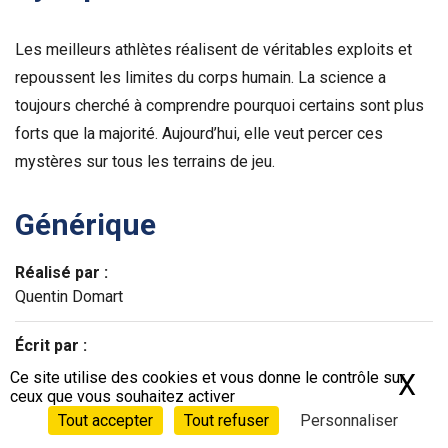
Les meilleurs athlètes réalisent de véritables exploits et
repoussent les limites du corps humain. La science a
toujours cherché à comprendre pourquoi certains sont plus
forts que la majorité. Aujourd’hui, elle veut percer ces
mystères sur tous les terrains de jeu.
Générique
Réalisé par :
Quentin Domart
Écrit par :
Quentin Domart
Ce site utilise des cookies et vous donne le contrôle sur
X
Ma
ceux que vous souhaitez activer
© ITV Studios France
Tout accepter
Tout refuser
Personnaliser