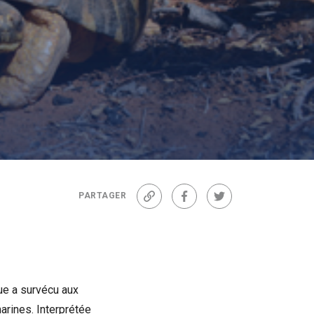
PARTAGER
Lien
Facebook
Twitter
tue a survécu aux
arines. Interprétée