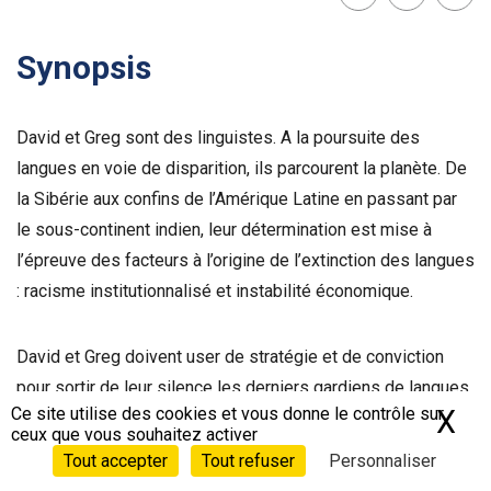
Lien
Facebook
Twit
Synopsis
David et Greg sont des linguistes. A la poursuite des
langues en voie de disparition, ils parcourent la planète. De
la Sibérie aux confins de l’Amérique Latine en passant par
le sous-continent indien, leur détermination est mise à
l’épreuve des facteurs à l’origine de l’extinction des langues
: racisme institutionnalisé et instabilité économique.
David et Greg doivent user de stratégie et de conviction
pour sortir de leur silence les derniers gardiens de langues
Ce site utilise des cookies et vous donne le contrôle sur
X
Ma
disparues. Leur passionnant voyage les emmène au cœur
ceux que vous souhaitez activer
des cultures, de la connaissance et des communautés en
Tout accepter
Tout refuser
Personnaliser
danger.