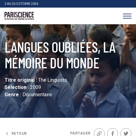
>Aller au contenu
Panneau de gestion des cookies
2 AU 26 OCTOBRE 2026
Pariscience
LANGUES OUBLIÉES, LA
MÉMOIRE DU MONDE
Titre original :
The Linguists
Sélection :
2009
Genre :
Documentaire
PARTAGER
RETOUR