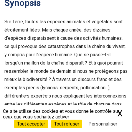
Synopsis
Sur Terre, toutes les espèces animales et végétales sont
étroitement liées. Mais chaque année, des dizaines
d’espèces disparaissent à cause des activités humaines,
ce qui provoque des catastrophes dans la chaîne du vivant,
y compris pour l’espèce humaine. Que se passe-t-il
lorsqu’un maillon de la chaîne disparaît ? Et à quoi pourrait
ressembler le monde de demain si nous ne protégeons pas
mieux la biodiversité ? À travers un discours franc et des
exemples précis (lycaons, serpents, pollinisation...),
différent·e·s expert·e·s nous expliquent les interconnexions
entre les différentes espèces et le rôle de chacune dans
Ce site utilise des cookies et vous donne le contrôle sur
X
Ma
l’équilibre de différents écosystèmes de la planète.
ceux que vous souhaitez activer
Tout accepter
Tout refuser
Personnaliser
Générique