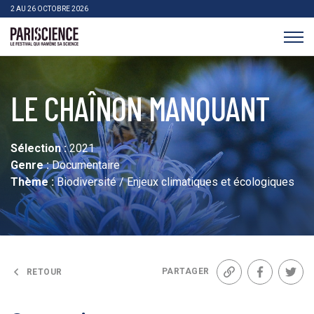
>Aller au contenu
Panneau de gestion des cookies
2 AU 26 OCTOBRE 2026
Pariscience
LE CHAÎNON MANQUANT
Sélection :
2021
Genre :
Documentaire
Thème :
Biodiversité / Enjeux climatiques et écologiques
PARTAGER
RETOUR
Lien
Facebook
Twit