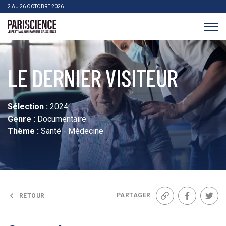
>Aller au contenu
Panneau de gestion des cookies
2 AU 26 OCTOBRE 2026
Pariscience
LE DERNIER VISITEUR
Sélection :
2024
Genre :
Documentaire
Thème :
Santé - Médecine
PARTAGER
RETOUR
Lien
Facebook
Twit