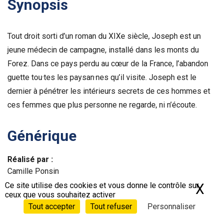
Synopsis
Tout droit sorti d’un roman du XIXe siècle, Joseph est un
jeune médecin de campagne, installé dans les monts du
Forez. Dans ce pays perdu au cœur de la France, l’abandon
guette tou·tes les paysan·nes qu’il visite. Joseph est le
dernier à pénétrer les intérieurs secrets de ces hommes et
ces femmes que plus personne ne regarde, ni n’écoute.
Générique
Réalisé par :
Camille Ponsin
Ce site utilise des cookies et vous donne le contrôle sur
X
Ma
ceux que vous souhaitez activer
Écrit par :
Tout accepter
Tout refuser
Personnaliser
Camille Ponsin