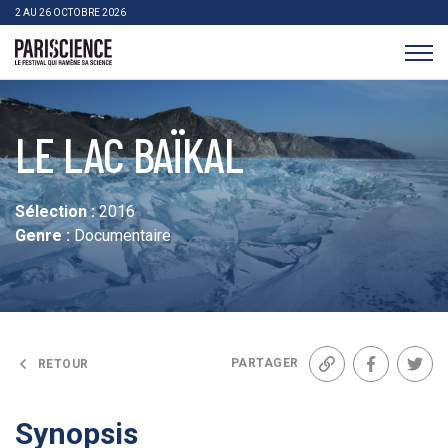
>Aller au contenu
Panneau de gestion des cookies
2 AU 26 OCTOBRE 2026
Pariscience
LE LAC BAÏKAL
Sélection :
2016
Genre :
Documentaire
PARTAGER
RETOUR
Lien
Facebook
Twit
Synopsis