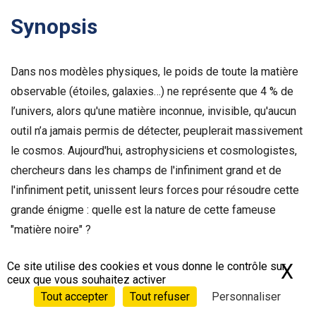
Synopsis
Dans nos modèles physiques, le poids de toute la matière
observable (étoiles, galaxies…) ne représente que 4 % de
l’univers, alors qu'une matière inconnue, invisible, qu'aucun
outil n’a jamais permis de détecter, peuplerait massivement
le cosmos. Aujourd'hui, astrophysiciens et cosmologistes,
chercheurs dans les champs de l'infiniment grand et de
l'infiniment petit, unissent leurs forces pour résoudre cette
grande énigme : quelle est la nature de cette fameuse
"matière noire" ?
Ce site utilise des cookies et vous donne le contrôle sur
X
Ma
Générique
ceux que vous souhaitez activer
Tout accepter
Tout refuser
Personnaliser
Réalisé par :