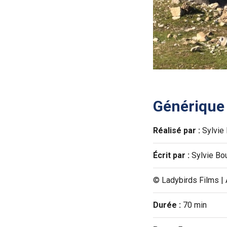
Générique
Réalisé par :
Sylvie 
Écrit par :
Sylvie Bou
© Ladybirds Films | 
Durée :
70 min