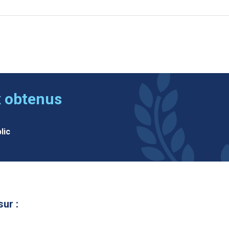
x obtenus
lic
sur :