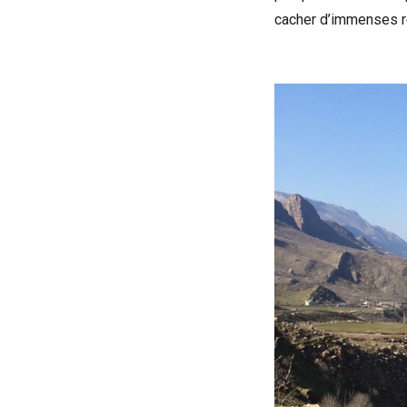
cacher d’immenses ré
Voir la bande-an