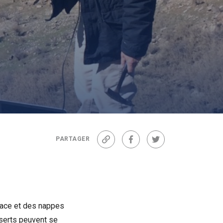
PARTAGER
Lien
Facebook
Twitter
rface et des nappes
éserts peuvent se