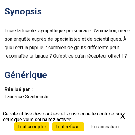
Synopsis
Lucie la luciole, sympathique personnage d’animation, mène
son enquête auprès de spécialistes et de scientifiques. À
quoi sert la pupille ? combien de goûts différents peut
reconnaître ta langue ? Qu'est-ce qu'un récepteur olfactif ?
Générique
Réalisé par :
Laurence Scarbonchi
Écrit par :
Ce site utilise des cookies et vous donne le contrôle sur
X
Ma
Laurence Scarbonchi
ceux que vous souhaitez activer
Tout accepter
Tout refuser
Personnaliser
© C. Productions Chromatiques