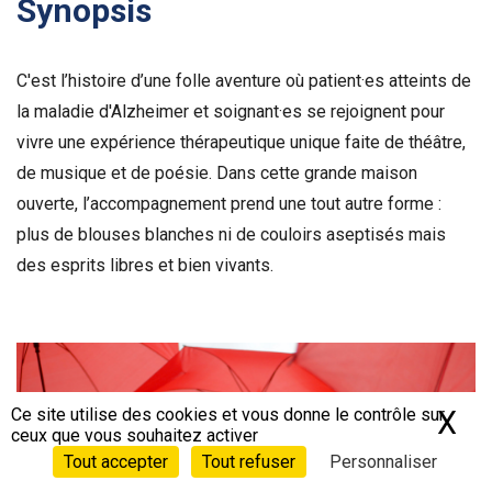
Synopsis
C'est l’histoire d’une folle aventure où patient·es atteints de
la maladie d'Alzheimer et soignant·es se rejoignent pour
vivre une expérience thérapeutique unique faite de théâtre,
de musique et de poésie. Dans cette grande maison
ouverte, l’accompagnement prend une tout autre forme :
plus de blouses blanches ni de couloirs aseptisés mais
des esprits libres et bien vivants.
Voir la bande-annonce
Ce site utilise des cookies et vous donne le contrôle sur
X
Ma
ceux que vous souhaitez activer
Tout accepter
Tout refuser
Personnaliser