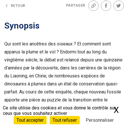
PARTAGER
RETOUR
Lien
Facebook
Twit
Synopsis
Qui sont les ancêtres des oiseaux ? Et comment sont
apparus la plume et le vol ? Endormi tout au long du
vingtième siècle, le débat est relancé depuis une quinzaine
d’années par la découverte, dans les carrières de la région
du Liaoning, en Chine, de nombreuses espèces de
dinosaures à plumes dans un état de conservation quasi-
parfait. Au cours de cette enquête, chaque nouveau fossile
apporte une pièce au puzzle de la transition entre le
Ce site utilise des cookies et vous donne le contrôle sur
dinosaure et l’oiseau. Paléontologie, évolution et
X
Ma
ceux que vous souhaitez activer
construction d’une théorie scientifique sont autant de sujets
Tout accepter
Tout refuser
Personnaliser
illustrés dans le film par de nombreuses scènes