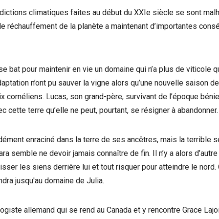
dictions climatiques faites au début du XXIe siècle se sont ma
le réchauffement de la planète a maintenant d’importantes con
, se bat pour maintenir en vie un domaine qui n’a plus de viticole 
daptation n’ont pu sauver la vigne alors qu’une nouvelle saison 
ix cornéliens. Lucas, son grand-père, survivant de l’époque béni
vec cette terre qu’elle ne peut, pourtant, se résigner à abandonner.
ndément enraciné dans la terre de ses ancêtres, mais la terrible 
ra semble ne devoir jamais connaître de fin. Il n’y a alors d’autre 
sser les siens derrière lui et tout risquer pour atteindre le nord.
iendra jusqu'au domaine de Julia.
ologiste allemand qui se rend au Canada et y rencontre Grace La