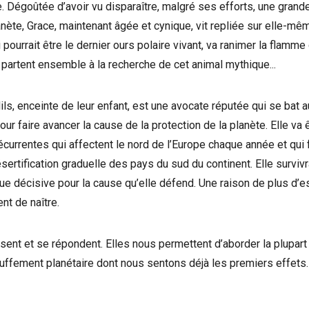
. Dégoûtée d’avoir vu disparaître, malgré ses efforts, une grande
anète, Grace, maintenant âgée et cynique, vit repliée sur elle-mê
pourrait être le dernier ours polaire vivant, va ranimer la flamme
s partent ensemble à la recherche de cet animal mythique...
ils, enceinte de leur enfant, est une avocate réputée qui se bat
r faire avancer la cause de la protection de la planète. Elle va ê
écurrentes qui affectent le nord de l’Europe chaque année et qui
sertification graduelle des pays du sud du continent. Elle surviv
ue décisive pour la cause qu’elle défend. Une raison de plus d’es
ent de naître.
isent et se répondent. Elles nous permettent d’aborder la plupa
uffement planétaire dont nous sentons déjà les premiers effets.