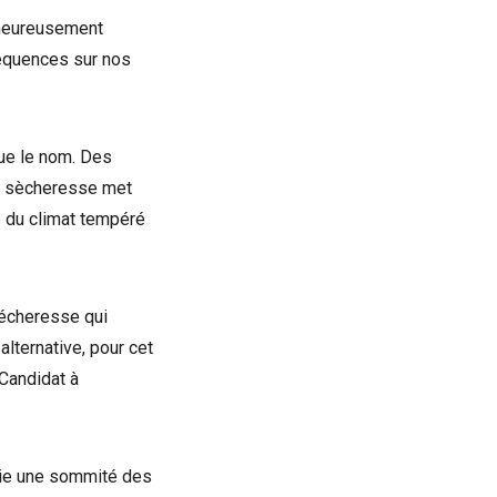
lheureusement
séquences sur nos
que le nom. Des
de sècheresse met
e du climat tempéré
sécheresse qui
alternative, pour cet
 Candidat à
joie une sommité des