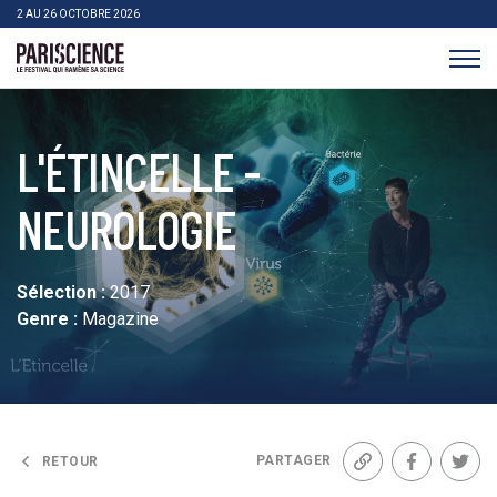
>Aller au contenu
Panneau de gestion des cookies
2 AU 26 OCTOBRE 2026
Pariscience
L'ÉTINCELLE -
NEUROLOGIE
Sélection :
2017
Genre :
Magazine
PARTAGER
RETOUR
Lien
Facebook
Twit