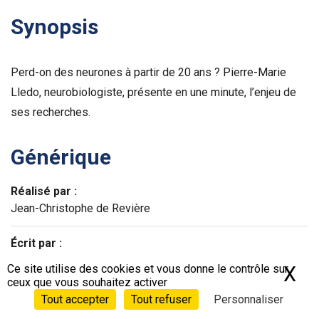
Synopsis
Perd-on des neurones à partir de 20 ans ? Pierre-Marie
Lledo, neurobiologiste, présente en une minute, l’enjeu de
ses recherches.
Générique
Réalisé par :
Jean-Christophe de Revière
Écrit par :
Gilles Moisset
Ce site utilise des cookies et vous donne le contrôle sur
X
Ma
ceux que vous souhaitez activer
© Héliox Films / Avec la participation de France
Tout accepter
Tout refuser
Personnaliser
Télévisions