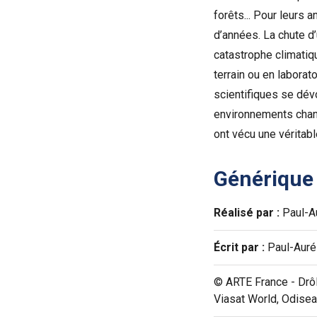
forêts... Pour leurs
d’années. La chute d
catastrophe climatiqu
terrain ou en laborat
scientifiques se dévo
environnements chang
ont vécu une véritab
Générique
Réalisé par :
Paul-Au
Écrit par :
Paul-Aurél
© ARTE France - Drôl
Viasat World, Odisea