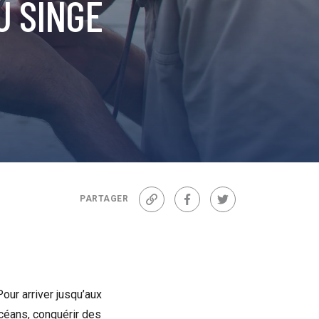
U SINGE
PARTAGER
Lien
Facebook
Twitter
our arriver jusqu’aux
océans, conquérir des