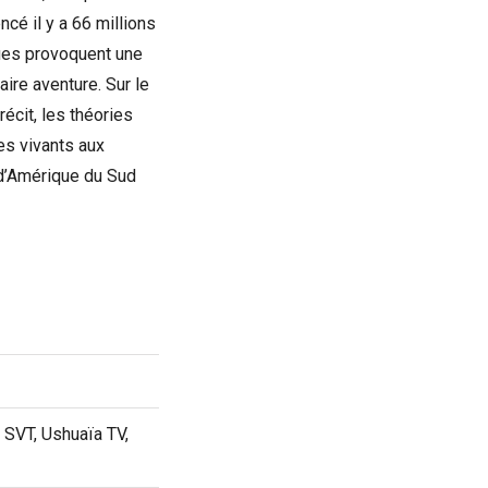
é il y a 66 millions
ques provoquent une
ire aventure. Sur le
récit, les théories
res vivants aux
 d’Amérique du Sud
 SVT, Ushuaïa TV,