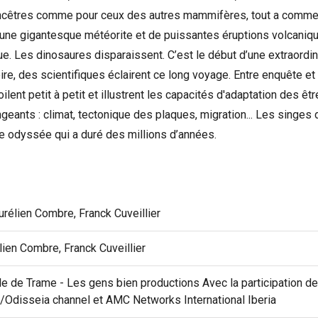
 ancêtres comme pour ceux des autres mammifères, tout a commenc
’une gigantesque météorite et de puissantes éruptions volcani
e. Les dinosaures disparaissent. C’est le début d’une extraordina
oire, des scientifiques éclairent ce long voyage. Entre enquête et 
ilent petit à petit et illustrent les capacités d'adaptation des êt
eants : climat, tectonique des plaques, migration... Les singes
le odyssée qui a duré des millions d’années.
rélien Combre, Franck Cuveillier
ien Combre, Franck Cuveillier
e de Trame - Les gens bien productions Avec la participation de
/Odisseia channel et AMC Networks International Iberia